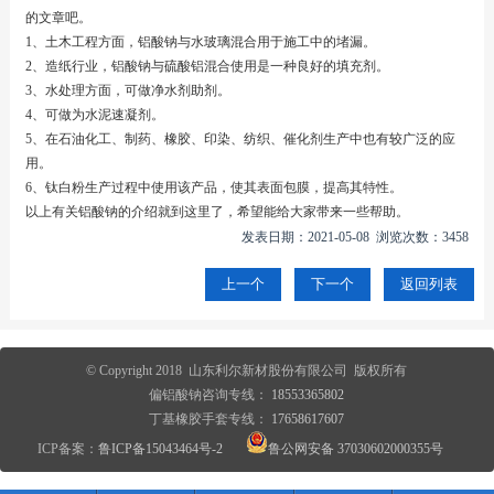
的文章吧。
1、土木工程方面，铝酸钠与水玻璃混合用于施工中的堵漏。
2、造纸行业，铝酸钠与硫酸铝混合使用是一种良好的填充剂。
3、水处理方面，可做净水剂助剂。
4、可做为水泥速凝剂。
5、在石油化工、制药、橡胶、印染、纺织、催化剂生产中也有较广泛的应
用。
6、钛白粉生产过程中使用该产品，使其表面包膜，提高其特性。
以上有关铝酸钠的介绍就到这里了，希望能给大家带来一些帮助。
发表日期：2021-05-08 浏览次数：3458
上一个
下一个
返回列表
© Copyright 2018 山东利尔新材股份有限公司 版权所有
偏铝酸钠咨询专线：
18553365802
丁基橡胶手套专线：
17658617607
ICP备案：
鲁ICP备15043464号-2
鲁公网安备 37030602000355号