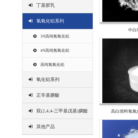
丁基胶乳
氢氧化铝系列
中白
3N高纯氢氧化铝
4N高纯氢氧化铝
高纯氢氧化铝
氧化铝系列
正辛基膦酸
双(2,4,4-三甲基戊基)膦酸
高白填料氢氧
其他产品