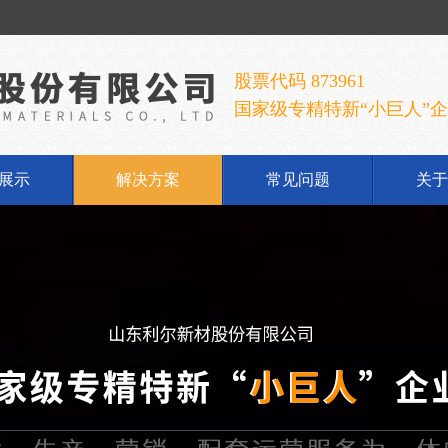
股票代码 873961
国家级专精特新“小巨人”
展示
解决方案
常见问题
关于
铝酸钠
公
铝酸钠
企
胶手套
发
胶乳
荣
铝系列
联