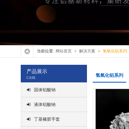
氧化
正辛
双(2,4,4-
当前位置:
网站首页
>
解决方案
>
氢氧化铝系列
其他
产品展示
氢氧化铝系列
CASE
固体铝酸钠
液体铝酸钠
丁基橡胶手套