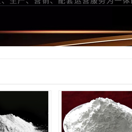
铝系列
基膦酸
三甲基戊基)膦酸
产品