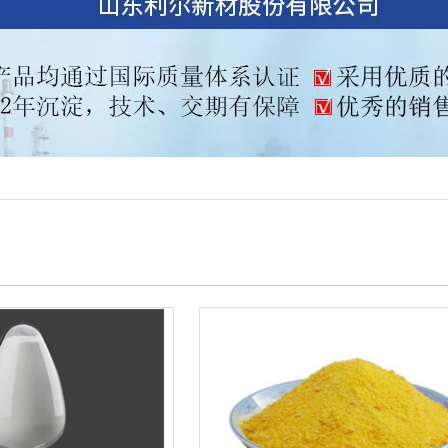
铝系列
基膦酸
三甲基戊基)膦酸
产品