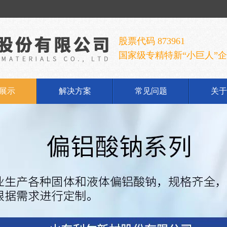
股票代码 873961
国家级专精特新“小巨人”
展示
解决方案
常见问题
关于
铝酸钠
公
铝酸钠
企
胶手套
发
胶乳
荣
铝系列
联