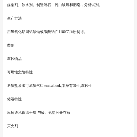
媒染剂。软水剂。制造沸石、乳白玻璃和肥皂，分析试剂。
生产方法
用氢氧化铝同铝酸钠或碳酸钠在1100℃加热制得。
类别
腐蚀物品
可燃性危险特性
遇氨盐放出可燃氨气Chemicalbook;本身有碱性,腐蚀性
储运特性
库房通风低温干燥;与酸、氨盐分开存放
灭火剂