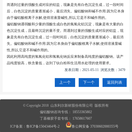
而遇到过量的强酸生成对应的铝盐，现象是先有白色沉淀生成，过一段时间
后，白色沉淀的质量逐渐减小，最后消失。偏铝酸钠和碱不作用.因为它本身
由于偏铝酸根离子水解,使得溶液显碱性,所以,它是不和碱作用的。
偏铝酸钠遇弱酸和少量的强酸生成白色的氢氧化铝沉淀，现象是有大量的白
色沉淀生成，且最终沉淀的量不变。而遇到过量的强酸生成对应的铝盐，现
象是先有白色沉淀生成，过一段时间后，白色沉淀的质量逐渐减小，最后消
失。偏铝酸钠和碱不作用.因为它本身由于偏铝酸根离子水解,使得溶液显碱
性,所以,它是不和碱作用的。
因此利用高纯度的氢氧化铝和氢氧化钠反应来制备高纯度的偏铝酸钠。该产
品纯度较高，铁含量低，达到了钛白粉和生活用水处理的使用要求。
发表日期：2021-05-11 浏览次数：3479
上一个
下一个
返回列表
© Copyright 2018 山东利尔新材股份有限公司 版权所有
偏铝酸钠咨询专线：
18553365802
丁基橡胶手套专线：
17658617607
ICP备案：
鲁ICP备15043464号-2
鲁公网安备 37030602000355号