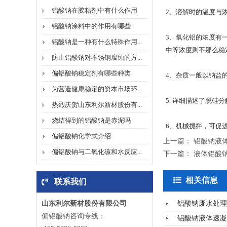
铝酸钠在胶粘剂中有什么作用
2、溶解时的温度与浓
铝酸钠涂料中的作用有哪些
3、氧化铝的浓度有
铝酸钠是一种有什么特殊作用...
中等浓度则不那么稳
防止铝酸钠对不锈钢腐蚀的方...
偏铝酸钠稳定剂有哪些种类
4、杂质一般以钠盐
为营造健康稳定的资本市场环...
5. 详细描述了脱硅
热烈庆贺山东利尔新材股份有...
烧结得到的铝酸钠是赤泥吗
6、机械搅拌，可促
偏铝酸钠化学式介绍
上一篇：
铝酸钠液
偏铝酸钠与二氧化碳和水反应...
下一篇：
液体铝酸
相关信息
联系我们
山东利尔新材股份有限公司
铝酸钠废水处理
偏铝酸钠咨询专线：
铝酸钠液体速凝