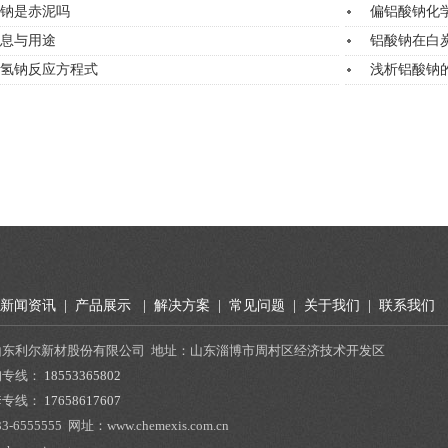
钠是赤泥吗
偏铝酸钠化
息与用途
铝酸钠在白
氢钠反应方程式
浅析铝酸钠
新闻资讯
|
产品展示
|
解决方案
|
常见问题
|
关于我们
|
联系我们
山东利尔新材股份有限公司 地址：山东淄博市周村区经济技术开发区
询专线：
18553365802
套专线：
17658617607
33-6555555
网址：www.chemexis.com.cn