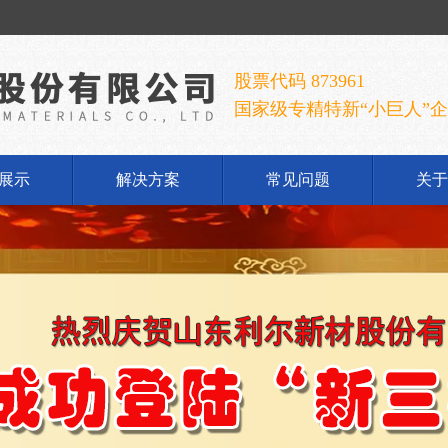
股票代码 873961
国家级专精特新“小巨人”
展示
解决方案
常见问题
关于
铝酸钠
公
铝酸钠
企
胶手套
发
胶乳
荣
铝系列
联