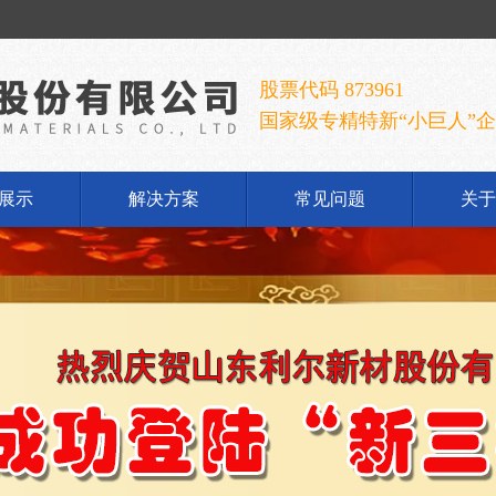
股票代码 873961
国家级专精特新“小巨人”
展示
解决方案
常见问题
关于
铝酸钠
公
铝酸钠
企
胶手套
发
胶乳
荣
铝系列
联