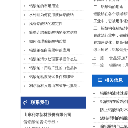
铝酸钠的市场用途
二、铝酸钠的用途
铝酸钠在各个领域都
水处理为何使用液体铝酸钠
工业中，它被用作催
浅析铝酸钠的稳定性
三、铝酸钠在粘结剂
简单介绍偏铝酸钠的基本信息
在建筑行业中，铝酸
如何清理偏铝酸钠贮槽
在加速硬化，提高强
综上所述，铝酸钠是
铝酸钠在白炭黑中的应用
上一篇：
食品添加
铝酸钠污水处理要掌握什么注...
下一篇：
铝酸钠：
铝酸钠：用途广泛的白色晶体
铝酸钠粘度测试条件有哪些
相关信息
利尔新材入选山东省第七批制...
铝酸钠液体速凝
铝酸钠在胶粘剂
联系我们
防止铝酸钠对不
山东利尔新材股份有限公司
烧结得到的铝酸
偏铝酸钠咨询专线：
偏铝酸钠与二氧