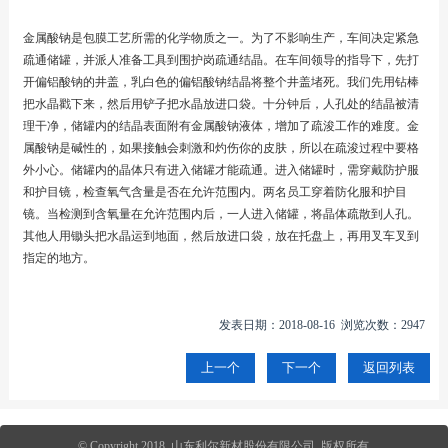
金属酸钠是包膜工艺所需的化学物质之一。为了不影响生产，车间决定紧急
疏通储罐，并派人准备工具到围护岗疏通结晶。在车间领导的指导下，先打
开偏铝酸钠的井盖，乳白色的偏铝酸钠结晶将整个井盖堵死。我们先用钻棒
把水晶戳下来，然后用铲子把水晶放进口袋。十分钟后，人孔处的结晶被清
理干净，储罐内的结晶表面附有金属酸钠液体，增加了疏浚工作的难度。金
属酸钠是碱性的，如果接触会刺激和灼伤你的皮肤，所以在疏浚过程中要格
外小心。储罐内的晶体只有进入储罐才能疏通。进入储罐时，需穿戴防护服
和护目镜，检查氧气含量是否在允许范围内。两名员工穿着防化服和护目
镜。当检测到含氧量在允许范围内后，一人进入储罐，将晶体疏散到人孔。
其他人用锄头把水晶运到地面，然后放进口袋，放在托盘上，再用叉车叉到
指定的地方。
发表日期：2018-08-16 浏览次数：2947
上一个
下一个
返回列表
© Copyright 2018 山东利尔新材股份有限公司 版权所有