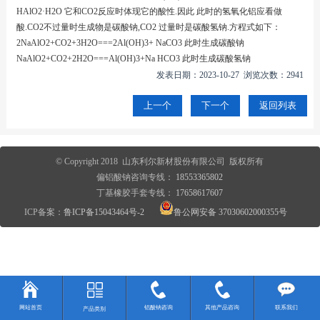
HAlO2·H2O 它和CO2反应时体现它的酸性.因此 此时的氢氧化铝应看做
酸.CO2不过量时生成物是碳酸钠,CO2 过量时是碳酸氢钠.方程式如下：
2NaAlO2+CO2+3H2O===2Al(OH)3+ NaCO3 此时生成碳酸钠
NaAlO2+CO2+2H2O===Al(OH)3+Na HCO3 此时生成碳酸氢钠
发表日期：2023-10-27 浏览次数：2941
上一个
下一个
返回列表
© Copyright 2018 山东利尔新材股份有限公司 版权所有
偏铝酸钠咨询专线：
18553365802
丁基橡胶手套专线：
17658617607
ICP备案：
鲁ICP备15043464号-2
鲁公网安备 37030602000355号
网站首页
铝酸钠咨询
其他产品咨询
联系我们
产品类别