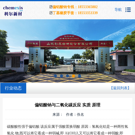
偏铝酸钠专线：18553365802
导航
丁基橡胶手套：18553353339
行业动态
【返回列表】
偏铝酸钠与二氧化碳反应 实质 原理
来源： 作者：佚名
碳酸酸性强于偏铝酸.该反应属于强酸置换弱酸 原因：氢氧化铝是一种两性氢
氧化 物,既可以将它看成一种弱碱,即 Al(OH)3,又可以将它看成一种弱酸,即