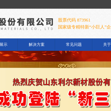
股票代码 873961
国家级专精特新“小巨人”
展示
解决方案
常见问题
关于
铝酸钠
公
铝酸钠
企
胶手套
发
胶乳
荣
铝系列
联