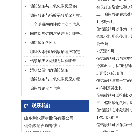
偏铝酸钠与二氧化碳反应 实...
有良好的络合性和水
二、偏铝酸钠在水处
偏铝酸钠与强酸弱酸反应方程...
1.混凝作用
正辛基膦酸的性质与安全信息
偏铝酸钠可以作为一
固体铝酸钠的溶解需满足哪些...
合氯化铝配合使用，
偏铝酸钠的性质
公全 屏
2.沉淀作用
哪些因素影响铝酸钠溶液稳定...
偏铝酸钠可以与水中
铝酸钠废水处理方法有哪些
分离出来，从而达到
污水处理中的偏铝酸钠
3.调节水质pH值
偏铝酸钠与二氧化碳反应方程...
偏铝酸钠具有一定的
4.抑制藻类生长
偏铝酸钠安全信息
偏铝酸钠可以抑制水
三、偏铝酸钠的应用
联系我们
偏铝酸钠在水处理中
1.饮用水处理
山东利尔新材股份有限公司
偏铝酸钠可以作为一
偏铝酸钠咨询专线：