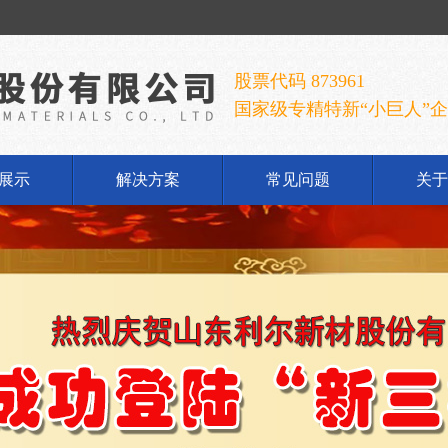
股票代码 873961
国家级专精特新“小巨人”
展示
解决方案
常见问题
关于
铝酸钠
公
铝酸钠
企
胶手套
发
胶乳
荣
铝系列
联