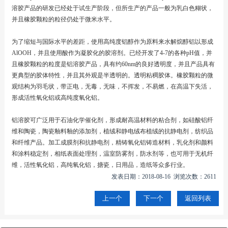
溶胶产品的研发已经处于试生产阶段，但所生产的产品一般为乳白色糊状，
并且橡胶颗粒的粒径仍处于微米水平。
为了缩短与国际水平的差距，使用高纯度铝醇作为原料来水解烷醇铝以形成
AlOOH，并且使用酸作为凝胶化的胶溶剂。已经开发了4-7的各种pH值，并
且橡胶颗粒的粒度是铝溶胶产品，具有约60nm的良好透明度，并且产品具有
更典型的胶体特性，并且其外观是半透明的。透明粘稠胶体。橡胶颗粒的微
观结构为羽毛状，带正电，无毒，无味，不挥发，不易燃，在高温下失活，
形成活性氧化铝或高纯度氧化铝。
铝溶胶可广泛用于石油化学催化剂，形成耐高温材料的粘合剂，如硅酸铝纤
维和陶瓷，陶瓷釉料釉的添加剂，植绒和静电绒布植绒的抗静电剂，纺织品
和纤维产品。加工成膜剂和抗静电剂，精铸氧化铝铸造材料，乳化剂和颜料
和涂料稳定剂，相纸表面处理剂，温室防雾剂，防水剂等，也可用于无机纤
维，活性氧化铝，高纯氧化铝，搪瓷，日用品，造纸等众多行业。
发表日期：2018-08-16 浏览次数：2611
上一个
下一个
返回列表